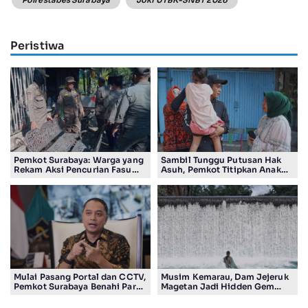
Peristiwa
Pemkot Surabaya: Warga yang
Sambil Tunggu Putusan Hak
Rekam Aksi Pencurian Fasum
Asuh, Pemkot Titipkan Anak
Bakal Dapat Insentif Rp300
Pasutri Viral ke Rumah
Ribu
Aman Kota Surabaya
Mulai Pasang Portal dan CCTV,
Musim Kemarau, Dam Jejeruk
Pemkot Surabaya Benahi Parkir
Magetan Jadi Hidden Gem
Makam Keputih
Gratis Bernuansa Alam