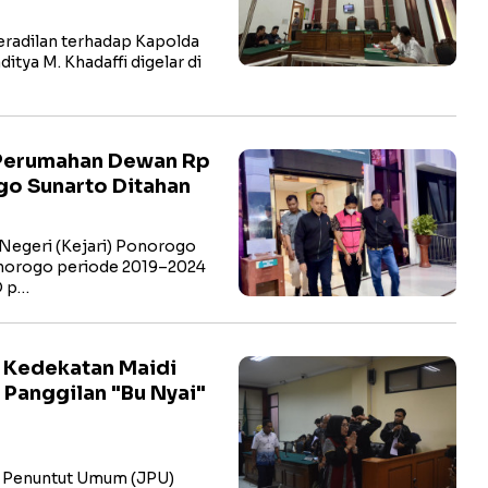
radilan terhadap Kapolda
itya M. Khadaffi digelar di
 Perumahan Dewan Rp
go Sunarto Ditahan
egeri (Kejari) Ponorogo
norogo periode 2019–2024
D p…
i Kedekatan Maidi
 Panggilan "Bu Nyai"
 Penuntut Umum (JPU)