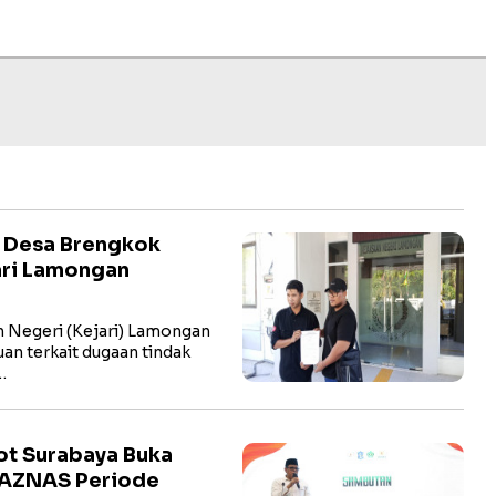
a Desa Brengkok
ari Lamongan
Negeri (Kejari) Lamongan
n terkait dugaan tindak
…
kot Surabaya Buka
BAZNAS Periode