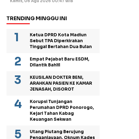
Kamis, 06 Agu 2026 00:47 WIB
TRENDING MINGGU INI
Ketua DPRD Kota Madiun
Sebut TPA Diperkirakan
Tinggal Bertahan Dua Bulan
Empat Pejabat Baru ESDM,
Dilantik Bahlil
KEUSILAN DOKTER BENI,
ARAHKAN PASIEN KE KAMAR
JENASAH, DISOROT
Korupsi Tunjangan
Perumahan DPRD Ponorogo,
Kejari Tahan Kabag
Keuangan Sekwan
Utang Piutang Berujung
Penganiayaan, Oknum Kades