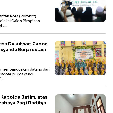
ntah Kota (Pemkot)
eleksi Calon Pimpinan
ota…
esa Dukuhsari Jabon
osyandu Berprestasi
 membanggakan datang dari
Sidoarjo. Posyandu
 D…
 Kapolda Jatim, atas
rabaya Pagi Raditya