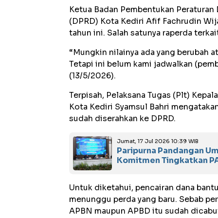
Ketua Badan Pembentukan Peraturan 
(DPRD) Kota Kediri Afif Fachrudin Wij
tahun ini. Salah satunya raperda terk
“Mungkin nilainya ada yang berubah at
Tetapi ini belum kami jadwalkan (pemb
(13/5/2026).
Terpisah, Pelaksana Tugas (Plt) Kepa
Kota Kediri Syamsul Bahri mengatakan,
sudah diserahkan ke DPRD.
Jumat, 17 Jul 2026 10:39 WIB
Paripurna Pandangan Um
Komitmen Tingkatkan PA
Untuk diketahui, pencairan dana bant
menunggu perda yang baru. Sebab per
APBN maupun APBD itu sudah dicabut