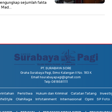
engungkap sejumlah fakta
a Mad…
PT. SURABAYA SORE
Graha Surabaya Pagi, Simo Kalangan II No. 183 K
Email
hsurabayapagi@gmail.com
Telp 0818581111
erintahan
Peristiwa
Hukum dan Kriminal
Catatan Tatang
Investi
ifeStyle
OlahRaga
Infotainment
Internasional
Opini
SP Foto