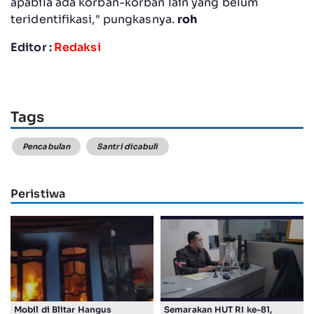
apabila ada korban-korban lain yang belum
teridentifikasi," pungkasnya.
roh
Editor :
Redaksi
Tags
Pencabulan
Santri dicabuli
Peristiwa
Mobil di Blitar Hangus
Semarakan HUT RI ke-81,