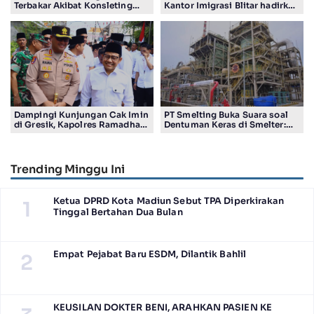
Terbakar Akibat Konsleting
Kantor Imigrasi Blitar hadirkan
Listrik, Kerugian Capai Rp200
Layanan Paspor Program
Juta Lebih
Pasporia
Dampingi Kunjungan Cak Imin
PT Smelting Buka Suara soal
di Gresik, Kapolres Ramadhan
Dentuman Keras di Smelter:
Nasution Titip Pesan Penting
Material Suhu Tinggi Bertemu
untuk Pelajar
Air
Trending Minggu Ini
Ketua DPRD Kota Madiun Sebut TPA Diperkirakan
1
Tinggal Bertahan Dua Bulan
Empat Pejabat Baru ESDM, Dilantik Bahlil
2
KEUSILAN DOKTER BENI, ARAHKAN PASIEN KE