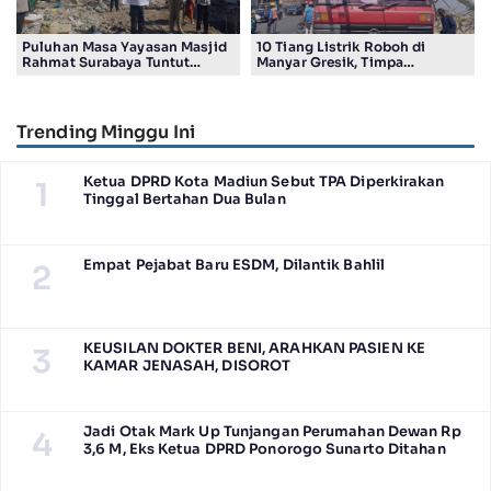
Puluhan Masa Yayasan Masjid
10 Tiang Listrik Roboh di
Rahmat Surabaya Tuntut
Manyar Gresik, Timpa
Pengembalian Tanah Wakaf di
Kendaraan Proyek dan
Pandigiling
Lumpuhkan Lalu Lintas
Trending Minggu Ini
Ketua DPRD Kota Madiun Sebut TPA Diperkirakan
1
Tinggal Bertahan Dua Bulan
Empat Pejabat Baru ESDM, Dilantik Bahlil
2
KEUSILAN DOKTER BENI, ARAHKAN PASIEN KE
3
KAMAR JENASAH, DISOROT
Jadi Otak Mark Up Tunjangan Perumahan Dewan Rp
4
3,6 M, Eks Ketua DPRD Ponorogo Sunarto Ditahan