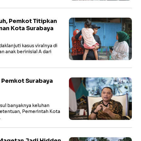
uh, Pemkot Titipkan
Aman Kota Surabaya
lanjuti kasus viralnya di
 anak berinisial A dari
, Pemkot Surabaya
ul banyaknya keluhan
 ketentuan, Pemerintah Kota
…
Magetan Jadi Hidden