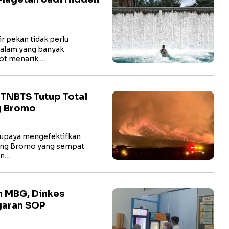
 pekan tidak perlu
 alam yang banyak
ot menarik.…
TNBTS Tutup Total
g Bromo
upaya mengefektifkan
ung Bromo yang sempat
an…
n MBG, Dinkes
garan SOP