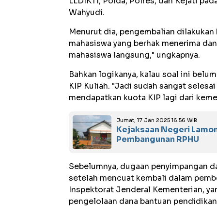
LLDIKTI, Polda, Polres, dan Kejati pad
Wahyudi.
Menurut dia, pengembalian dilakukan
mahasiswa yang berhak menerima dana
mahasiswa langsung," ungkapnya.
Bahkan logikanya, kalau soal ini belum
KIP Kuliah. "Jadi sudah sangat selesai
mendapatkan kuota KIP lagi dari kemen
Jumat, 17 Jan 2025 16:56 WIB
Kejaksaan Negeri Lamon
Pembangunan RPHU
Sebelumnya, dugaan penyimpangan dana
setelah mencuat kembali dalam pemberi
Inspektorat Jenderal Kementerian, 
pengelolaan dana bantuan pendidika