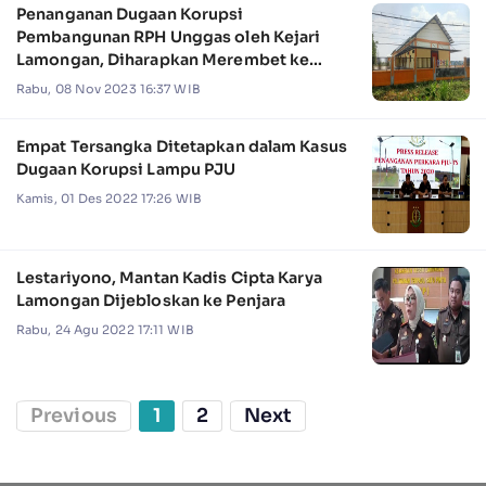
Penanganan Dugaan Korupsi
Pembangunan RPH Unggas oleh Kejari
Lamongan, Diharapkan Merembet ke
Dinas-dinas Lainnya
Rabu, 08 Nov 2023 16:37 WIB
Empat Tersangka Ditetapkan dalam Kasus
Dugaan Korupsi Lampu PJU
Kamis, 01 Des 2022 17:26 WIB
Lestariyono, Mantan Kadis Cipta Karya
Lamongan Dijebloskan ke Penjara
Rabu, 24 Agu 2022 17:11 WIB
Previous
1
2
Next