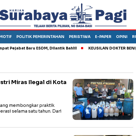
MOTIF
POLITIK PEMERINTAHAN
PERISTIWA
E-PAPER
OPINI
R
ejabat Baru ESDM, Dilantik Bahlil
KEUSILAN DOKTER BENI, AR
ri Miras Ilegal di Kota
ang membongkar praktik
erasi selama satu tahun. Dari