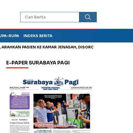
UPA-RUPA
INDEKS BERITA
AHKAN PASIEN KE KAMAR JENASAH, DISOROT
Jadi Otak Mark U
E-PAPER SURABAYA PAGI