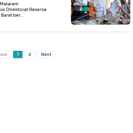
s Mataram
s Direktorat Reserse
 Barat ber…
ous
1
2
Next