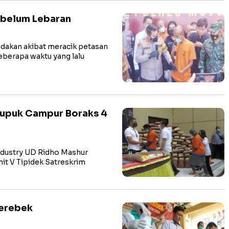
ebelum Lebaran
akan akibat meracik petasan
beberapa waktu yang lalu
erupuk Campur Boraks 4
ustry UD Ridho Mashur
it V Tipidek Satreskrim
gerebek