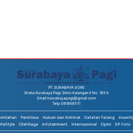
PT. SURABAYA SORE
Graha Surabaya Pagi, Simo Kalangan II No. 183 K
Email
hsurabayapagi@gmail.com
Telp 0818581111
erintahan
Peristiwa
Hukum dan Kriminal
Catatan Tatang
Investi
ifeStyle
OlahRaga
Infotainment
Internasional
Opini
SP Foto