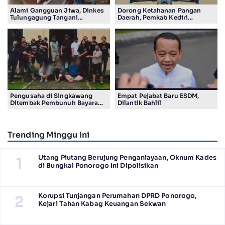
Alami Gangguan Jiwa, Dinkes
Dorong Ketahanan Pangan
Tulungagung Tangani
Daerah, Pemkab Kediri
Pengungsi Etnis Rohingya
Salurkan Bantuan Alsintan
Pengusaha di Singkawang
Empat Pejabat Baru ESDM,
Ditembak Pembunuh Bayaran
Dilantik Bahlil
Suruhan Adiknya
Trending Minggu Ini
Utang Piutang Berujung Penganiayaan, Oknum Kades
1
di Bungkal Ponorogo Ini Dipolisikan
Korupsi Tunjangan Perumahan DPRD Ponorogo,
2
Kejari Tahan Kabag Keuangan Sekwan