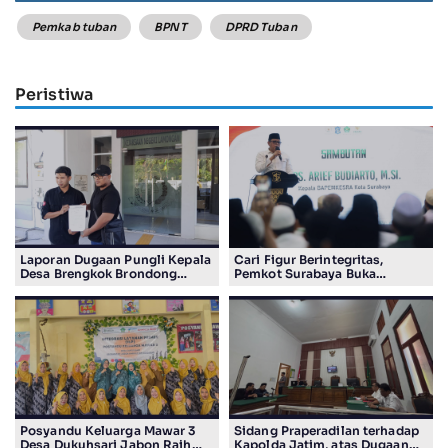
Pemkab tuban
BPNT
DPRD Tuban
Peristiwa
Laporan Dugaan Pungli Kepala
Cari Figur Berintegritas,
Desa Brengkok Brondong
Pemkot Surabaya Buka
Resmi Diterima Kejari
Pendaftaran Calon Pimpinan
Lamongan
BAZNAS Periode 2026–2031
Posyandu Keluarga Mawar 3
Sidang Praperadilan terhadap
Desa Dukuhsari Jabon Raih
Kapolda Jatim, atas Dugaan