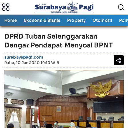
Home
Ekonomi & Bisnis
Property
Otomotif
Poli
DPRD Tuban Selenggarakan
Dengar Pendapat Menyoal BPNT
surabayapagi.com
Rabu, 10 Jun 2020 19:10 WIB