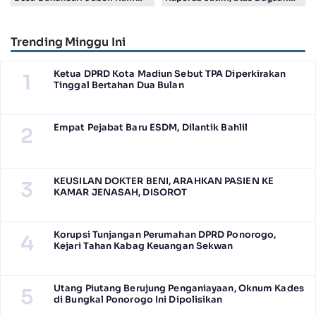
Juara Harapan 1 Lomba
Salah Tahan Pimred Surabaya
Posyandu Berprestasi Tingkat
Pagi Raditya M. Khadaffi
Jawa Timur 2026
Trending Minggu Ini
Ketua DPRD Kota Madiun Sebut TPA Diperkirakan
1
Tinggal Bertahan Dua Bulan
Empat Pejabat Baru ESDM, Dilantik Bahlil
2
KEUSILAN DOKTER BENI, ARAHKAN PASIEN KE
3
KAMAR JENASAH, DISOROT
Korupsi Tunjangan Perumahan DPRD Ponorogo,
4
Kejari Tahan Kabag Keuangan Sekwan
Utang Piutang Berujung Penganiayaan, Oknum Kades
5
di Bungkal Ponorogo Ini Dipolisikan