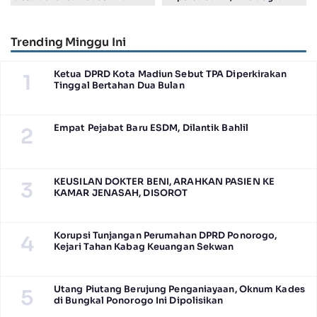
Juara Harapan 1 Lomba
Salah Tahan Pimred Surabaya
Posyandu Berprestasi Tingkat
Pagi Raditya M. Khadaffi
Jawa Timur 2026
Trending Minggu Ini
Ketua DPRD Kota Madiun Sebut TPA Diperkirakan
1
Tinggal Bertahan Dua Bulan
Empat Pejabat Baru ESDM, Dilantik Bahlil
2
KEUSILAN DOKTER BENI, ARAHKAN PASIEN KE
3
KAMAR JENASAH, DISOROT
Korupsi Tunjangan Perumahan DPRD Ponorogo,
4
Kejari Tahan Kabag Keuangan Sekwan
Utang Piutang Berujung Penganiayaan, Oknum Kades
5
di Bungkal Ponorogo Ini Dipolisikan