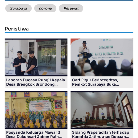
Surabaya
corona
Perawat
Peristiwa
Laporan Dugaan Pungli Kepala
Cari Figur Berintegritas,
Desa Brengkok Brondong
Pemkot Surabaya Buka
Resmi Diterima Kejari
Pendaftaran Calon Pimpinan
Lamongan
BAZNAS Periode 2026–2031
Posyandu Keluarga Mawar 3
Sidang Praperadilan terhadap
Desa Dukuhsari Jabon Raih
Kapolda Jatim, atas Dugaan