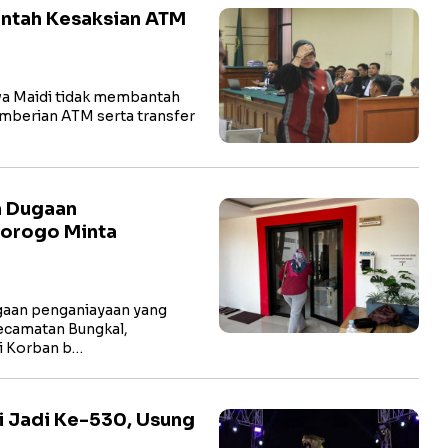
antah Kesaksian ATM
a Maidi tidak membantah
pemberian ATM serta transfer
n Dugaan
norogo Minta
aan penganiayaan yang
ecamatan Bungkal,
li Korban b…
i Jadi Ke-530, Usung