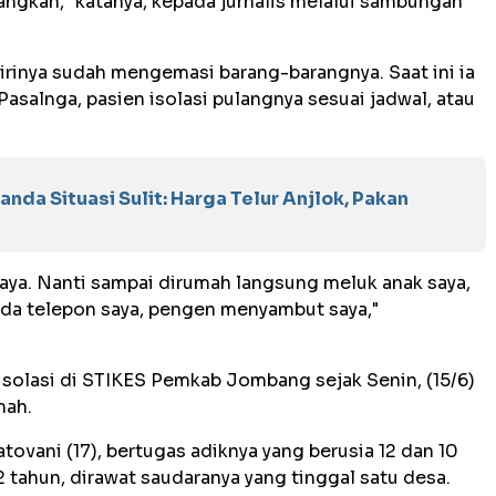
ngkan," katanya, kepada jurnalis melalui sambungan
irinya sudah mengemasi barang-barangnya. Saat ini ia
asalnga, pasien isolasi pulangnya sesuai jadwal, atau
nda Situasi Sulit: Harga Telur Anjlok, Pakan
aya. Nanti sampai dirumah langsung meluk anak saya,
da telepon saya, pengen menyambut saya,"
 isolasi di STIKES Pemkab Jombang sejak Senin, (15/6)
mah.
tovani (17), bertugas adiknya yang berusia 12 dan 10
 tahun, dirawat saudaranya yang tinggal satu desa.