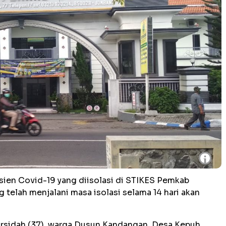
i
sien Covid-19 yang diisolasi di STIKES Pemkab
telah menjalani masa isolasi selama 14 hari akan
 Mursidah (37), warga Dusun Kandangan, Desa Kepuh