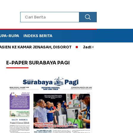
UPA-RUPA
INDEKS BERITA
E KAMAR JENASAH, DISOROT
Jadi Otak Mark Up Tunjangan Per
E-PAPER SURABAYA PAGI