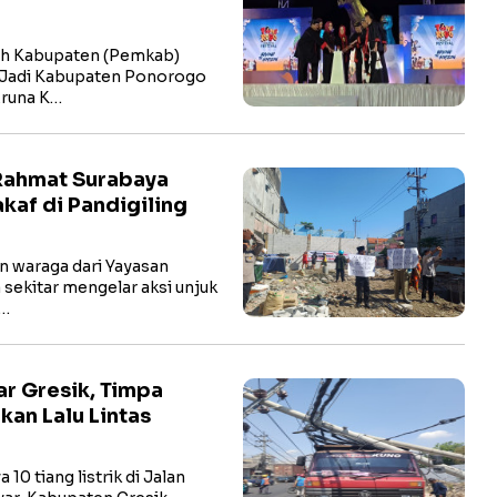
h Kabupaten (Pemkab)
 Jadi Kabupaten Ponorogo
Aruna K…
Rahmat Surabaya
kaf di Pandigiling
 waraga dari Yayasan
sekitar mengelar aksi unjuk
h…
ar Gresik, Timpa
an Lalu Lintas
0 tiang listrik di Jalan