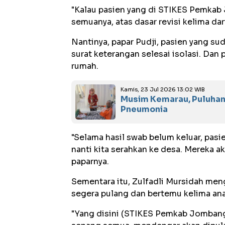
"Kalau pasien yang di STIKES Pemkab
semuanya, atas dasar revisi kelima da
Nantinya, papar Pudji, pasien yang sud
surat keterangan selesai isolasi. Dan 
rumah.
Kamis, 23 Jul 2026 13:02 WIB
Musim Kemarau, Puluhan
Pneumonia
"Selama hasil swab belum keluar, pas
nanti kita serahkan ke desa. Mereka a
paparnya.
Sementara itu, Zulfadli Mursidah men
segera pulang dan bertemu kelima an
"Yang disini (STIKES Pemkab Jombang