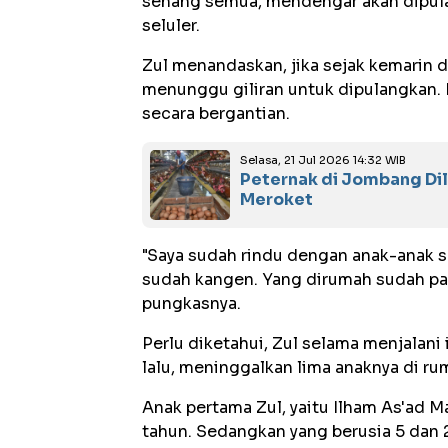
senang semua, mendengar akan dipula
seluler.
Zul menandaskan, jika sejak kemarin d
menunggu giliran untuk dipulangkan. P
secara bergantian.
Selasa, 21 Jul 2026 14:32 WIB
Peternak di Jombang Dila
Meroket
"Saya sudah rindu dengan anak-anak s
sudah kangen. Yang dirumah sudah pa
pungkasnya.
Perlu diketahui, Zul selama menjalani
lalu, meninggalkan lima anaknya di ru
Anak pertama Zul, yaitu Ilham As'ad Ma
tahun. Sedangkan yang berusia 5 dan 2