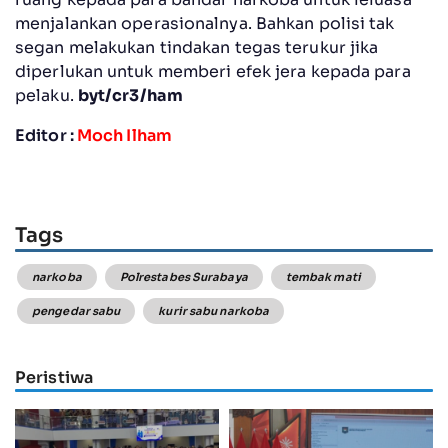
menjalankan operasionalnya. Bahkan polisi tak
segan melakukan tindakan tegas terukur jika
diperlukan untuk memberi efek jera kepada para
pelaku.
byt/cr3/ham
Editor :
Moch Ilham
Tags
narkoba
Polrestabes Surabaya
tembak mati
pengedar sabu
kurir sabu narkoba
Peristiwa