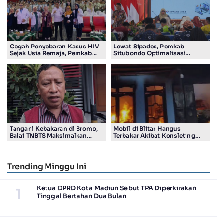
Cegah Penyebaran Kasus HIV
Lewat Sipades, Pemkab
Sejak Usia Remaja, Pemkab
Situbondo Optimalisasi
Sidoarjo Gencarkan Edukasi
Pengelolaan Aset di 132 Desa
Pelajar
Tangani Kebakaran di Bromo,
Mobil di Blitar Hangus
Balai TNBTS Maksimalkan
Terbakar Akibat Konsleting
‘Drone Water Spray’
Listrik, Kerugian Capai Rp200
Juta Lebih
Trending Minggu Ini
Ketua DPRD Kota Madiun Sebut TPA Diperkirakan
1
Tinggal Bertahan Dua Bulan