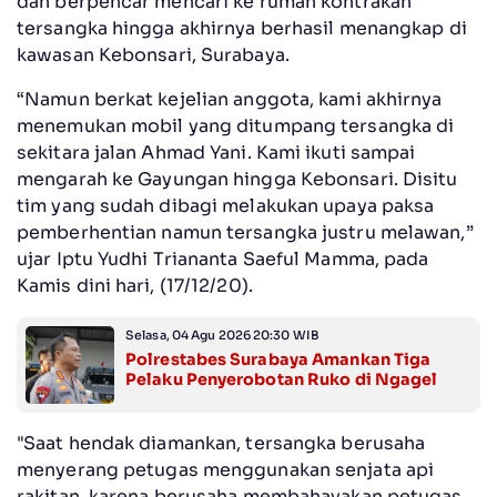
dan berpencar mencari ke rumah kontrakan
tersangka hingga akhirnya berhasil menangkap di
kawasan Kebonsari, Surabaya.
“Namun berkat kejelian anggota, kami akhirnya
menemukan mobil yang ditumpang tersangka di
sekitara jalan Ahmad Yani. Kami ikuti sampai
mengarah ke Gayungan hingga Kebonsari. Disitu
tim yang sudah dibagi melakukan upaya paksa
pemberhentian namun tersangka justru melawan,”
ujar Iptu Yudhi Triananta Saeful Mamma, pada
Kamis dini hari, (17/12/20).
Selasa, 04 Agu 2026 20:30 WIB
Polrestabes Surabaya Amankan Tiga
Pelaku Penyerobotan Ruko di Ngagel
"Saat hendak diamankan, tersangka berusaha
menyerang petugas menggunakan senjata api
rakitan, karena berusaha membahayakan petugas,