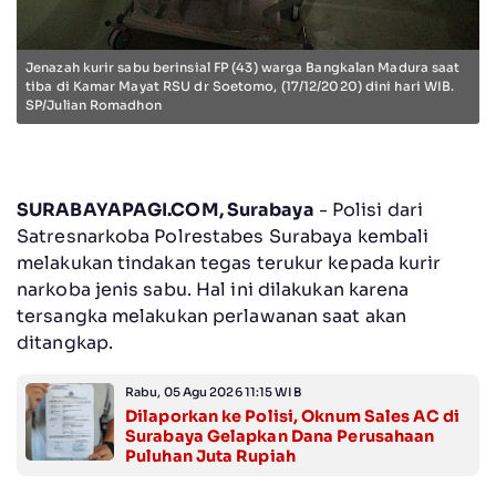
Jenazah kurir sabu berinsial FP (43) warga Bangkalan Madura saat
tiba di Kamar Mayat RSU dr Soetomo, (17/12/2020) dini hari WIB.
SP/Julian Romadhon
SURABAYAPAGI.COM, Surabaya
- Polisi dari
Satresnarkoba Polrestabes Surabaya kembali
melakukan tindakan tegas terukur kepada kurir
narkoba jenis sabu. Hal ini dilakukan karena
tersangka melakukan perlawanan saat akan
ditangkap.
Rabu, 05 Agu 2026 11:15 WIB
Dilaporkan ke Polisi, Oknum Sales AC di
Surabaya Gelapkan Dana Perusahaan
Puluhan Juta Rupiah