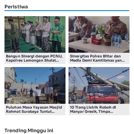
Peristiwa
Bangun Sinergi dengan PCNU,
Sinergitas Polres Blitar dan
Kapolres Lamongan Shalat
Media Demi Kamtibmas yang
Ashar Berjamaah Bersama
Kondusif
Pengurus
Puluhan Masa Yayasan Masjid
10 Tiang Listrik Roboh di
Rahmat Surabaya Tuntut
Manyar Gresik, Timpa
Pengembalian Tanah Wakaf di
Kendaraan Proyek dan
Pandigiling
Lumpuhkan Lalu Lintas
Trending Minggu Ini