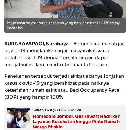
Penjelasan dokter terkait isoman yang baik dan benar. SP/Semmy
Mantolas
SURABAYAPAGI, Surabaya -
Belum lama ini satgas
covid-19 menekankan agar masyarakat yang
positif covid-19 dengan gejala ringan dapat
menjalani isolasi mandiri (isoman) di rumah.
Penekanan tersebut terjadi akibat adanya lonjakan
kasus covid-19 yang berakibat pada naiknya
keterisian rumah sakit atau Bed Occupancy Rate
(BOR) yang hampir 100%.
Selasa, 04 Agu 2026 15:43 WIB
Homecare Jember, Gus Fawait Hadirkan
Layanan Kesehatan hingga Pintu Rumah
Warga Miskin