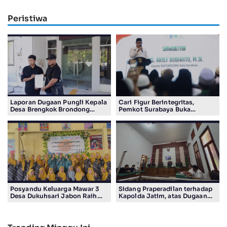
Peristiwa
Laporan Dugaan Pungli Kepala
Cari Figur Berintegritas,
Desa Brengkok Brondong
Pemkot Surabaya Buka
Resmi Diterima Kejari
Pendaftaran Calon Pimpinan
Lamongan
BAZNAS Periode 2026–2031
Posyandu Keluarga Mawar 3
Sidang Praperadilan terhadap
Desa Dukuhsari Jabon Raih
Kapolda Jatim, atas Dugaan
Juara Harapan 1 Lomba
Salah Tahan Pimred Surabaya
Posyandu Berprestasi Tingkat
Pagi Raditya M. Khadaffi
Jawa Timur 2026