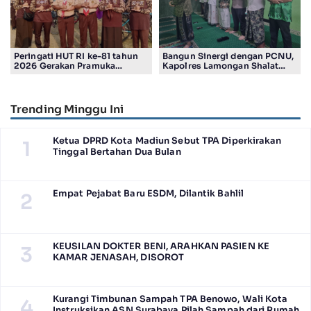
Peringati HUT RI ke-81 tahun
Bangun Sinergi dengan PCNU,
2026 Gerakan Pramuka
Kapolres Lamongan Shalat
Kwartir Ranting Jabon, Gelar
Ashar Berjamaah Bersama
RALLY HIKING, Trophy bergilir
Pengurus
Camat Jabon
Trending Minggu Ini
Ketua DPRD Kota Madiun Sebut TPA Diperkirakan
1
Tinggal Bertahan Dua Bulan
Empat Pejabat Baru ESDM, Dilantik Bahlil
2
KEUSILAN DOKTER BENI, ARAHKAN PASIEN KE
3
KAMAR JENASAH, DISOROT
Kurangi Timbunan Sampah TPA Benowo, Wali Kota
4
Instruksikan ASN Surabaya Pilah Sampah dari Rumah