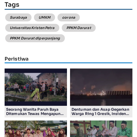
Tags
Surabaya
UMKM
corona
Universitas Kristen Petra
PPKM Darurat
PPKM Darurat diperpanjang
Peristiwa
Seorang Wanita Paruh Baya
Dentuman dan Asap Gegerkan
Ditemukan Tewas Mengapung
Warga Ring 1 Gresik, Insiden
di Kolam Ikan Koi
Diduga Terjadi di Smelter PT
Smelting