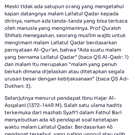
Meski tidak ada satupun orang yang mengetahui
kapan datangnya malam Lailatul Qadar kepada
dirinya, namun ada tanda-tanda yang bisa terbaca
oleh manusia yang mengimaninya. Prof Quraish
Shihab menegaskan, seorang muslim wajib untuk
mengimani malam Lailatul Qadar berdasarkan
pernyataan Al-Qur’an, bahwa “Ada suatu malam
yang bernama Lailatul Qadar” (baca QS Al-Qadr: 1)
dan malam itu merupakan “malam yang penuh
berkah dimana dijelaskan atau ditetapkan segala
urusan besar dengan kebijaksanaan” (baca QS Ad-
Dukhan: 3).
Selanjutnya menurut pendapat Ibnu Hajar Al-
Asqalani (1372-1449 M). Salah satu ulama hadits
terkemuka dari mazhab Syafi’i dalam Fathul Bari
menyebutkan ada 45 pendapat soal ketetapan
waktu malam Lailatul Qadar. Berdasarkan 45
pendapat tersebut, yang paling unggul atau rajih