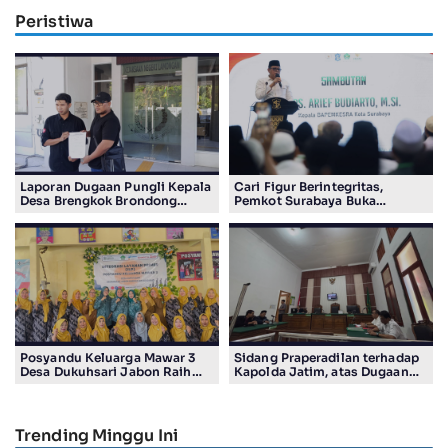
Peristiwa
Laporan Dugaan Pungli Kepala
Cari Figur Berintegritas,
Desa Brengkok Brondong
Pemkot Surabaya Buka
Resmi Diterima Kejari
Pendaftaran Calon Pimpinan
Lamongan
BAZNAS Periode 2026–2031
Posyandu Keluarga Mawar 3
Sidang Praperadilan terhadap
Desa Dukuhsari Jabon Raih
Kapolda Jatim, atas Dugaan
Juara Harapan 1 Lomba
Salah Tahan Pimred Surabaya
Posyandu Berprestasi Tingkat
Pagi Raditya M. Khadaffi
Jawa Timur 2026
Trending Minggu Ini