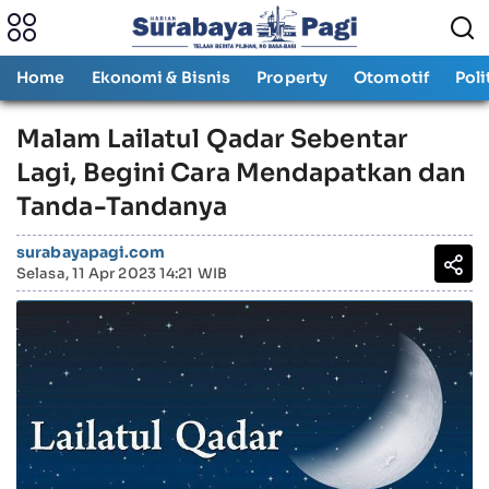
Home
Ekonomi & Bisnis
Property
Otomotif
Poli
Malam Lailatul Qadar Sebentar
Lagi, Begini Cara Mendapatkan dan
Tanda-Tandanya
surabayapagi.com
Selasa, 11 Apr 2023 14:21 WIB