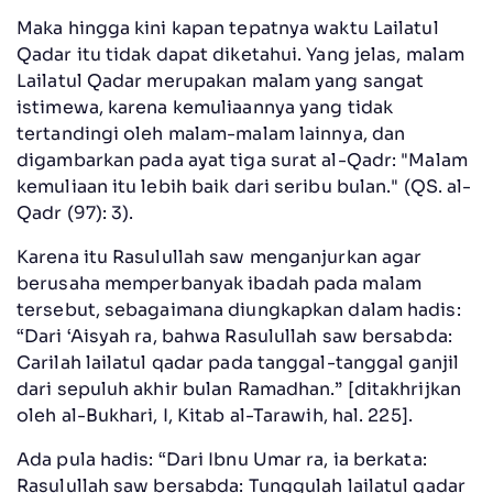
Maka hingga kini kapan tepatnya waktu Lailatul
Qadar itu tidak dapat diketahui. Yang jelas, malam
Lailatul Qadar merupakan malam yang sangat
istimewa, karena kemuliaannya yang tidak
tertandingi oleh malam-malam lainnya, dan
digambarkan pada ayat tiga surat al-Qadr: "Malam
kemuliaan itu lebih baik dari seribu bulan." (QS. al-
Qadr (97): 3).
Karena itu Rasulullah saw menganjurkan agar
berusaha memperbanyak ibadah pada malam
tersebut, sebagaimana diungkapkan dalam hadis:
“Dari ‘Aisyah ra, bahwa Rasulullah saw bersabda:
Carilah lailatul qadar pada tanggal-tanggal ganjil
dari sepuluh akhir bulan Ramadhan.” [ditakhrijkan
oleh al-Bukhari, I, Kitab al-Tarawih, hal. 225].
Ada pula hadis: “Dari Ibnu Umar ra, ia berkata:
Rasulullah saw bersabda: Tunggulah lailatul qadar