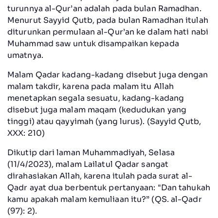
turunnya al-Qur’an adalah pada bulan Ramadhan.
Menurut Sayyid Qutb, pada bulan Ramadhan itulah
diturunkan permulaan al-Qur’an ke dalam hati nabi
Muhammad saw untuk disampaikan kepada
umatnya.
Malam Qadar kadang-kadang disebut juga dengan
malam takdir, karena pada malam itu Allah
menetapkan segala sesuatu, kadang-kadang
disebut juga malam maqam (kedudukan yang
tinggi) atau qayyimah (yang lurus). (Sayyid Qutb,
XXX: 210)
Dikutip dari laman Muhammadiyah, Selasa
(11/4/2023), malam Lailatul Qadar sangat
dirahasiakan Allah, karena itulah pada surat al-
Qadr ayat dua berbentuk pertanyaan: "Dan tahukah
kamu apakah malam kemuliaan itu?” (QS. al-Qadr
(97): 2).