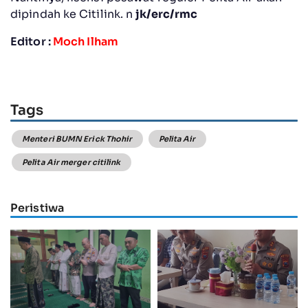
dipindah ke Citilink. n
jk/erc/rmc
Editor :
Moch Ilham
Tags
Menteri BUMN Erick Thohir
Pelita Air
Pelita Air merger citilink
Peristiwa