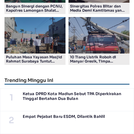
Bangun Sinergi dengan PCNU,
Sinergitas Polres Blitar dan
Kapolres Lamongan Shalat
Media Demi Kamtibmas yang
Ashar Berjamaah Bersama
Kondusif
Pengurus
Puluhan Masa Yayasan Masjid
10 Tiang Listrik Roboh di
Rahmat Surabaya Tuntut
Manyar Gresik, Timpa
Pengembalian Tanah Wakaf di
Kendaraan Proyek dan
Pandigiling
Lumpuhkan Lalu Lintas
Trending Minggu Ini
Ketua DPRD Kota Madiun Sebut TPA Diperkirakan
1
Tinggal Bertahan Dua Bulan
Empat Pejabat Baru ESDM, Dilantik Bahlil
2