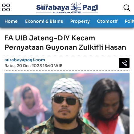
Home
Ekonomi & Bisnis
Property
Otomotif
Poli
FA UIB Jateng-DIY Kecam
Pernyataan Guyonan Zulkifli Hasan
surabayapagi.com
Rabu, 20 Des 2023 13:40 WIB