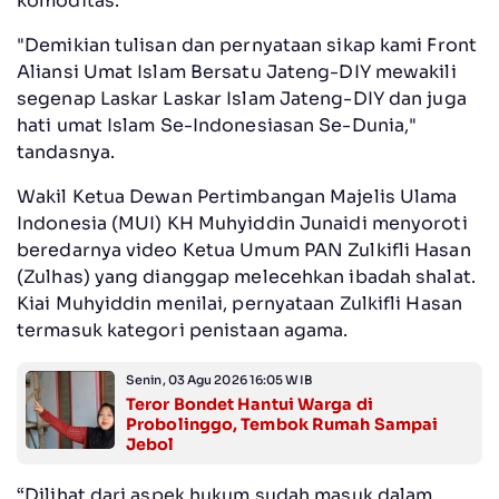
komoditas.
"Demikian tulisan dan pernyataan sikap kami Front
Aliansi Umat Islam Bersatu Jateng-DIY mewakili
segenap Laskar Laskar Islam Jateng-DIY dan juga
hati umat Islam Se-Indonesiasan Se-Dunia,"
tandasnya.
Wakil Ketua Dewan Pertimbangan Majelis Ulama
Indonesia (MUI) KH Muhyiddin Junaidi menyoroti
beredarnya video Ketua Umum PAN Zulkifli Hasan
(Zulhas) yang dianggap melecehkan ibadah shalat.
Kiai Muhyiddin menilai, pernyataan Zulkifli Hasan
termasuk kategori penistaan agama.
Senin, 03 Agu 2026 16:05 WIB
Teror Bondet Hantui Warga di
Probolinggo, Tembok Rumah Sampai
Jebol
“Dilihat dari aspek hukum sudah masuk dalam