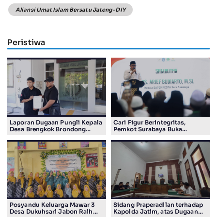
Aliansi Umat Islam Bersatu Jateng-DIY
Peristiwa
Laporan Dugaan Pungli Kepala
Cari Figur Berintegritas,
Desa Brengkok Brondong
Pemkot Surabaya Buka
Resmi Diterima Kejari
Pendaftaran Calon Pimpinan
Lamongan
BAZNAS Periode 2026–2031
Posyandu Keluarga Mawar 3
Sidang Praperadilan terhadap
Desa Dukuhsari Jabon Raih
Kapolda Jatim, atas Dugaan