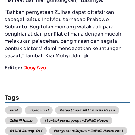
manfaat dan menguntungkan,” tuturnya.
“Bahkan pernyataan Zulhas dapat ditafsirkan
sebagai kultus individu terhadap Prabowo
Subianto. Begitulah memang watak asli para
penghianat dan penjilat di mana dengan mudah
melakukan pelecehan, penghinaan dan segala
bentuk distorsi demi mendapatkan keuntungan
sesaat,” tambah Kiai Muhyiddin.
jk
Editor :
Desy Ayu
Tags
viral
video viral
Ketua Umum PAN Zulkifli Hasan
Zulkifli Hasan
Menteri perdagangan Zulkifli Hasan
FA UIB Jateng-DIY
Pernyataan Guyonan Zulkifli Hasan viral