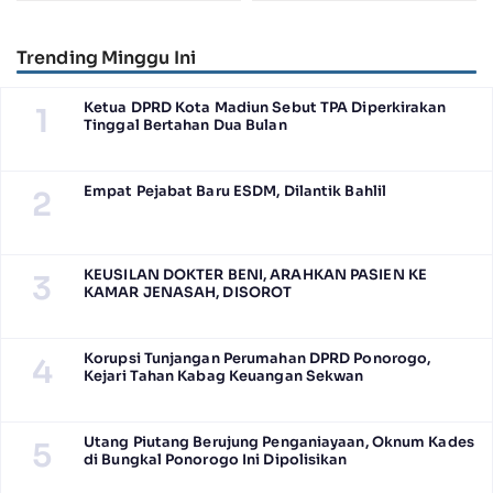
Juara Harapan 1 Lomba
Salah Tahan Pimred Surabaya
Posyandu Berprestasi Tingkat
Pagi Raditya M. Khadaffi
Jawa Timur 2026
Trending Minggu Ini
Ketua DPRD Kota Madiun Sebut TPA Diperkirakan
1
Tinggal Bertahan Dua Bulan
Empat Pejabat Baru ESDM, Dilantik Bahlil
2
KEUSILAN DOKTER BENI, ARAHKAN PASIEN KE
3
KAMAR JENASAH, DISOROT
Korupsi Tunjangan Perumahan DPRD Ponorogo,
4
Kejari Tahan Kabag Keuangan Sekwan
Utang Piutang Berujung Penganiayaan, Oknum Kades
5
di Bungkal Ponorogo Ini Dipolisikan