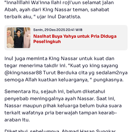
“Innalillahi Wa'inna ilahi roji'uun selamat jalan
Abah, ayah dari King Nassar teman, sahabat
terbaik aku, “ ujar Inul Daratista.
Senin, 29 Des 2025 20:41 WIB
Nasihat Buya Yahya untuk Pria Diduga
Peselingkuh
Inul juga meminta King Nassar untuk kuat dan
tegar menerima takdir ini. “Kuat yo king sayang
@kingnassar88 Turut Berduka cita yg sedalam2nya
semoga Allah kuatkan keluarganya, “ pungkasnya.
Sementara itu, sejauh ini, belum diketahui
penyebab meninggalnya ayah Nassar. Saat ini,
Nassar maupun pihak keluarga belum buka suara
terkait wafatnya pria berwajah tampan kearab-
araban itu.
Diketahui, sebelumnya, Ahmad Hasan Sungkar