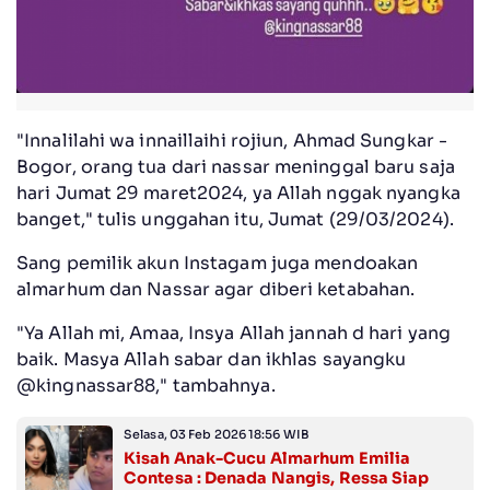
"Innalilahi wa innaillaihi rojiun, Ahmad Sungkar -
Bogor, orang tua dari nassar meninggal baru saja
hari Jumat 29 maret2024, ya Allah nggak nyangka
banget," tulis unggahan itu, Jumat (29/03/2024).
Sang pemilik akun Instagam juga mendoakan
almarhum dan Nassar agar diberi ketabahan.
"Ya Allah mi, Amaa, Insya Allah jannah d hari yang
baik. Masya Allah sabar dan ikhlas sayangku
@kingnassar88," tambahnya.
Selasa, 03 Feb 2026 18:56 WIB
Kisah Anak-Cucu Almarhum Emilia
Contesa : Denada Nangis, Ressa Siap