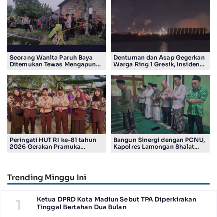
Seorang Wanita Paruh Baya
Dentuman dan Asap Gegerkan
Ditemukan Tewas Mengapung
Warga Ring 1 Gresik, Insiden
di Kolam Ikan Koi
Diduga Terjadi di Smelter PT
Smelting
Peringati HUT RI ke-81 tahun
Bangun Sinergi dengan PCNU,
2026 Gerakan Pramuka
Kapolres Lamongan Shalat
Kwartir Ranting Jabon, Gelar
Ashar Berjamaah Bersama
RALLY HIKING, Trophy bergilir
Pengurus
Camat Jabon
Trending Minggu Ini
Ketua DPRD Kota Madiun Sebut TPA Diperkirakan
1
Tinggal Bertahan Dua Bulan