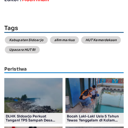
Tags
Kabupaten Sidoarjo
alim markus
HUT Kemerdekaan
Upacara HUT RI
Peristiwa
DLHK Sidoarjo Perkuat
Bocah Laki-Laki Usia 5 Tahun
Tangani TPS Sampah Desa
Tewas Tenggelam di Kolam
Sentul
Renang