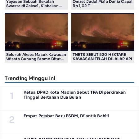
Yayasan Sebuah Sekolah
Omzet Judol Piala Dunia Capai
Swasta di Jaksel, Klabakan
Rp 1,02 T
Dituding Simpan Senpi
Seluruh Akses Masuk Kawasan
TNBTS SEBUT 520 HEKTARE
Wisata Gunung Bromo Ditutup
KAWASAN TELAH DILALAP API
Total
Trending Minggu Ini
Ketua DPRD Kota Madiun Sebut TPA Diperkirakan
1
Tinggal Bertahan Dua Bulan
Empat Pejabat Baru ESDM, Dilantik Bahlil
2