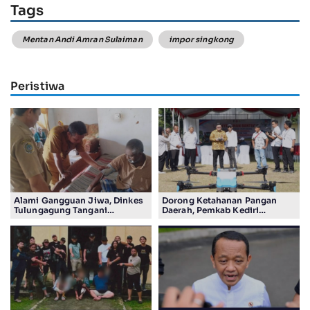
Tags
Mentan Andi Amran Sulaiman
impor singkong
Peristiwa
Alami Gangguan Jiwa, Dinkes
Dorong Ketahanan Pangan
Tulungagung Tangani
Daerah, Pemkab Kediri
Pengungsi Etnis Rohingya
Salurkan Bantuan Alsintan