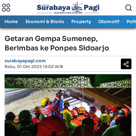
Home
Ekonomi & Bisnis
Property
Otomotif
Poli
Getaran Gempa Sumenep,
Berimbas ke Ponpes Sidoarjo
surabayapagi.com
Rabu, 01 Okt 2025 19:02 WIB