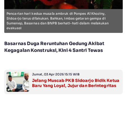
Pencarian hari kedua musala ambruk di Ponpes Al Khoziny,
Sidoarjo terus dilakukan. Bahkan, imbas getaran gempa di
Sumenep, Basarnas dan BNPB berhati-hati dalam melakukan
evakuasi
Basarnas Duga Reruntuhan Gedung Akibat
Kegagalan Konstruksi, Kini 4 Santri Tewas
Jumat, 03 Apr 2026 15:15 WIB
Jelang Muscab PKB Sidoarjo Bidik Ketua
Baru Yang Loyal, Jujur dan Berintegritas