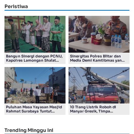
Peristiwa
Bangun Sinergi dengan PCNU,
Sinergitas Polres Blitar dan
Kapolres Lamongan Shalat
Media Demi Kamtibmas yang
Ashar Berjamaah Bersama
Kondusif
Pengurus
Puluhan Masa Yayasan Masjid
10 Tiang Listrik Roboh di
Rahmat Surabaya Tuntut
Manyar Gresik, Timpa
Pengembalian Tanah Wakaf di
Kendaraan Proyek dan
Pandigiling
Lumpuhkan Lalu Lintas
Trending Minggu Ini