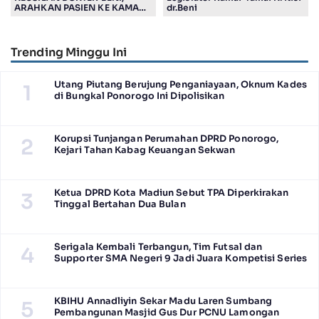
ARAHKAN PASIEN KE KAMAR
dr.Beni
JENASAH, DISOROT
Trending Minggu Ini
Utang Piutang Berujung Penganiayaan, Oknum Kades
1
di Bungkal Ponorogo Ini Dipolisikan
Korupsi Tunjangan Perumahan DPRD Ponorogo,
2
Kejari Tahan Kabag Keuangan Sekwan
Ketua DPRD Kota Madiun Sebut TPA Diperkirakan
3
Tinggal Bertahan Dua Bulan
Serigala Kembali Terbangun, Tim Futsal dan
4
Supporter SMA Negeri 9 Jadi Juara Kompetisi Series
KBIHU Annadliyin Sekar Madu Laren Sumbang
5
Pembangunan Masjid Gus Dur PCNU Lamongan