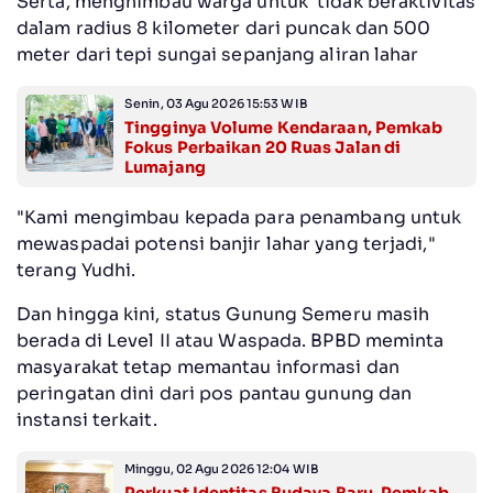
Serta, menghimbau warga untuk tidak beraktivitas
dalam radius 8 kilometer dari puncak dan 500
meter dari tepi sungai sepanjang aliran lahar
Senin, 03 Agu 2026 15:53 WIB
Tingginya Volume Kendaraan, Pemkab
Fokus Perbaikan 20 Ruas Jalan di
Lumajang
"Kami mengimbau kepada para penambang untuk
mewaspadai potensi banjir lahar yang terjadi,"
terang Yudhi.
Dan hingga kini, status Gunung Semeru masih
berada di Level II atau Waspada. BPBD meminta
masyarakat tetap memantau informasi dan
peringatan dini dari pos pantau gunung dan
instansi terkait.
Minggu, 02 Agu 2026 12:04 WIB