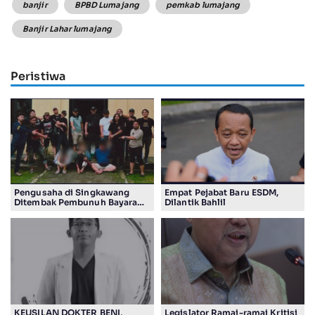
banjir
BPBD Lumajang
pemkab lumajang
Banjir Lahar lumajang
Peristiwa
Pengusaha di Singkawang
Empat Pejabat Baru ESDM,
Ditembak Pembunuh Bayaran
Dilantik Bahlil
Suruhan Adiknya
KEUSILAN DOKTER BENI,
Legislator Ramai-ramai Kritisi