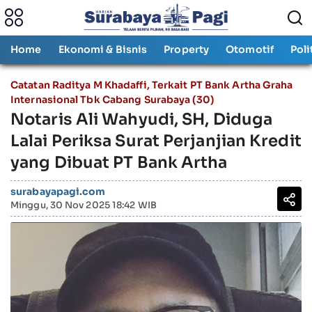
Home
Ekonomi & Bisnis
Property
Otomotif
Poli
Catatan Raditya M Khadaffi, Terkait PT Bank Artha Graha
Internasional Tbk Cabang Surabaya (30)
Notaris Ali Wahyudi, SH, Diduga
Lalai Periksa Surat Perjanjian Kredit
yang Dibuat PT Bank Artha
surabayapagi.com
Minggu, 30 Nov 2025 18:42 WIB