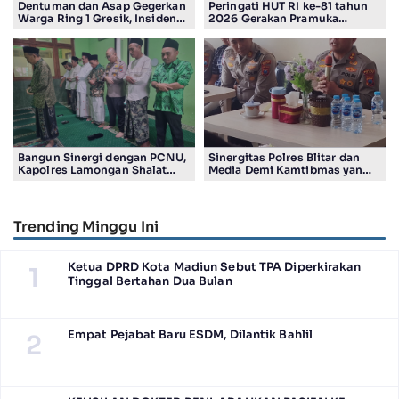
Dentuman dan Asap Gegerkan
Peringati HUT RI ke-81 tahun
Warga Ring 1 Gresik, Insiden
2026 Gerakan Pramuka
Diduga Terjadi di Smelter PT
Kwartir Ranting Jabon, Gelar
Smelting
RALLY HIKING, Trophy bergilir
Camat Jabon
Bangun Sinergi dengan PCNU,
Sinergitas Polres Blitar dan
Kapolres Lamongan Shalat
Media Demi Kamtibmas yang
Ashar Berjamaah Bersama
Kondusif
Pengurus
Trending Minggu Ini
Ketua DPRD Kota Madiun Sebut TPA Diperkirakan
1
Tinggal Bertahan Dua Bulan
Empat Pejabat Baru ESDM, Dilantik Bahlil
2