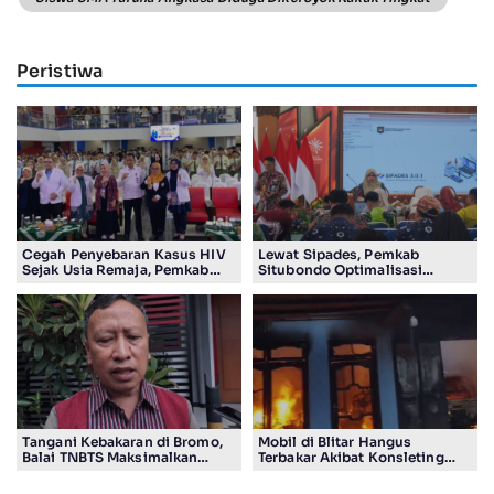
Peristiwa
Cegah Penyebaran Kasus HIV
Lewat Sipades, Pemkab
Sejak Usia Remaja, Pemkab
Situbondo Optimalisasi
Sidoarjo Gencarkan Edukasi
Pengelolaan Aset di 132 Desa
Pelajar
Tangani Kebakaran di Bromo,
Mobil di Blitar Hangus
Balai TNBTS Maksimalkan
Terbakar Akibat Konsleting
‘Drone Water Spray’
Listrik, Kerugian Capai Rp200
Juta Lebih