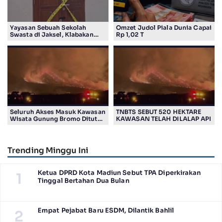
Yayasan Sebuah Sekolah
Omzet Judol Piala Dunia Capai
Swasta di Jaksel, Klabakan
Rp 1,02 T
Dituding Simpan Senpi
Seluruh Akses Masuk Kawasan
TNBTS SEBUT 520 HEKTARE
Wisata Gunung Bromo Ditutup
KAWASAN TELAH DILALAP API
Total
Trending Minggu Ini
Ketua DPRD Kota Madiun Sebut TPA Diperkirakan
1
Tinggal Bertahan Dua Bulan
Empat Pejabat Baru ESDM, Dilantik Bahlil
2