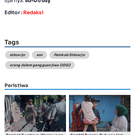
ujarnya.
sd-01/dsy
Editor :
Redaksi
Tags
sidoarjo
asn
Pemkab Sidoarjo
orang dalam gangguan jiwa ODGJ
Peristiwa