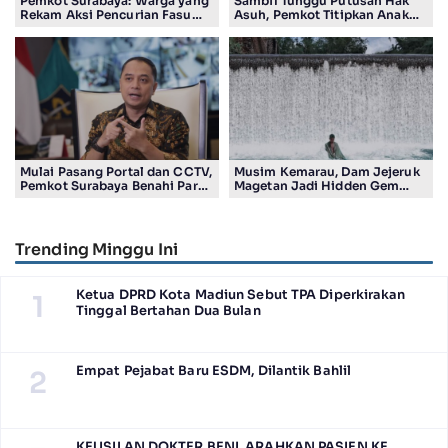
Pemkot Surabaya: Warga yang
Sambil Tunggu Putusan Hak
Rekam Aksi Pencurian Fasum
Asuh, Pemkot Titipkan Anak
Bakal Dapat Insentif Rp300
Pasutri Viral ke Rumah
Ribu
Aman Kota Surabaya
Mulai Pasang Portal dan CCTV,
Musim Kemarau, Dam Jejeruk
Pemkot Surabaya Benahi Parkir
Magetan Jadi Hidden Gem
Makam Keputih
Gratis Bernuansa Alam
Trending Minggu Ini
Ketua DPRD Kota Madiun Sebut TPA Diperkirakan
1
Tinggal Bertahan Dua Bulan
Empat Pejabat Baru ESDM, Dilantik Bahlil
2
KEUSILAN DOKTER BENI, ARAHKAN PASIEN KE