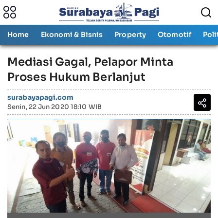
Home
Ekonomi & Bisnis
Property
Otomotif
Poli
Mediasi Gagal, Pelapor Minta
Proses Hukum Berlanjut
surabayapagi.com
Senin, 22 Jun 2020 18:10 WIB