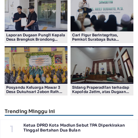
Laporan Dugaan Pungli Kepala
Cari Figur Berintegritas,
Desa Brengkok Brondong
Pemkot Surabaya Buka
Resmi Diterima Kejari
Pendaftaran Calon Pimpinan
Lamongan
BAZNAS Periode 2026–2031
Posyandu Keluarga Mawar 3
Sidang Praperadilan terhadap
Desa Dukuhsari Jabon Raih
Kapolda Jatim, atas Dugaan
Juara Harapan 1 Lomba
Salah Tahan Pimred Surabaya
Posyandu Berprestasi Tingkat
Pagi Raditya M. Khadaffi
Jawa Timur 2026
Trending Minggu Ini
Ketua DPRD Kota Madiun Sebut TPA Diperkirakan
1
Tinggal Bertahan Dua Bulan