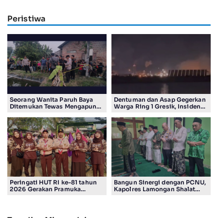
Peristiwa
Seorang Wanita Paruh Baya
Dentuman dan Asap Gegerkan
Ditemukan Tewas Mengapung
Warga Ring 1 Gresik, Insiden
di Kolam Ikan Koi
Diduga Terjadi di Smelter PT
Smelting
Peringati HUT RI ke-81 tahun
Bangun Sinergi dengan PCNU,
2026 Gerakan Pramuka
Kapolres Lamongan Shalat
Kwartir Ranting Jabon, Gelar
Ashar Berjamaah Bersama
RALLY HIKING, Trophy bergilir
Pengurus
Camat Jabon