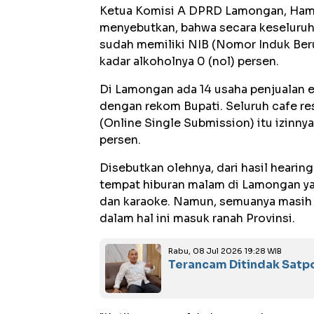
Ketua Komisi A DPRD Lamongan, Hamza
menyebutkan, bahwa secara keseluruh
sudah memiliki NIB (Nomor Induk Beru
kadar alkoholnya 0 (nol) persen.
Di Lamongan ada 14 usaha penjualan ec
dengan rekom Bupati. Seluruh cafe re
(Online Single Submission) itu izinny
persen.
Disebutkan olehnya, dari hasil hearin
tempat hiburan malam di Lamongan ya
dan karaoke. Namun, semuanya masih d
dalam hal ini masuk ranah Provinsi.
Rabu, 08 Jul 2026 19:28 WIB
Terancam Ditindak Satpol-