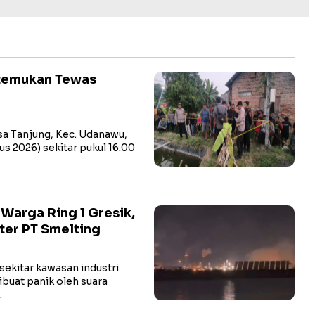
itemukan Tewas
a Tanjung, Kec. Udanawu,
us 2026) sekitar pukul 16.00
arga Ring 1 Gresik,
ter PT Smelting
ekitar kawasan industri
buat panik oleh suara
…