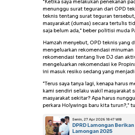
"Ketika saya melakukan penekanan pad
menunggu surat teguran dari OPD tekn
teknis tentang surat teguran terseb
masyarakat (dumas) secara tertulis ti
saja belum ada," beber politisi muda 
Hamzah menyebut, OPD teknis yang d
mengeluarkan rekomendasi minuman b
rekomendasi tentang live DJ dan akti
mengeluarkan rekomendasi ke Propinsi 
ini masuk resiko sedang yang menjad
"Terus saya tanya lagi, kenapa harus 
kami sendiri selaku wakil masyarakat
masyarakat sekitar? Apa harus nunggu
perkara Holywings baru kita turun?," t
Senin, 27 Apr 2026 18:47 WIB
DPRD Lamongan Berikan 
Lamongan 2025