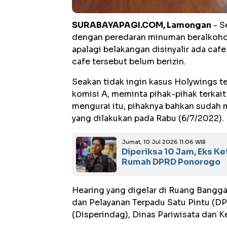
SURABAYAPAGI.COM, Lamongan
- S
dengan peredaran minuman beralkoho
apalagi belakangan disinyalir ada caf
cafe tersebut belum berizin.
Seakan tidak ingin kasus Holywings 
komisi A, meminta pihak-pihak terkait
mengurai itu, pihaknya bahkan sudah 
yang dilakukan pada Rabu (6/7/2022).
Jumat, 10 Jul 2026 11:06 WIB
Diperiksa 10 Jam, Eks K
Rumah DPRD Ponorogo
Hearing yang digelar di Ruang Bangg
dan Pelayanan Terpadu Satu Pintu (D
(Disperindag), Dinas Pariwisata dan 