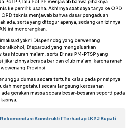
a Pol PP, lalu Pol PP menjawab bahwa pihaknya
is ke pemilik usaha. Akhirnya saat saya tanya ke OPD
ut, OPD teknis menjawab bahwa dasar pengaduan
dak ada, serta yang ditegur apanya, sedangkan izinnya
PAN ini menerangkan.
imaksud yakni Disperindag yang berwenang
eralkohol, Disparbud yang mengeluarkan
vitas hiburan malam, serta Dinas PM-PTSP yang
jika izinnya berupa bar dan club malam, karena ranah
i wewenang Provinsi.
menunggu dumas secara tertulis kalau pada prinsipnya
 sudah mengetahui secara langsung keresahan
 ada gerakan massa secara besar-besaran seperti pada
ukasnya.
Rekomendasi Konstruktif Terhadap LKPJ Bupati