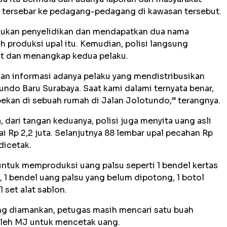
 tersebar ke pedagang-pedagang di kawasan tersebut.
lakukan penyelidikan dan mendapatkan dua nama
 produksi upal itu. Kemudian, polisi langsung
t dan menangkap kedua pelaku.
n informasi adanya pelaku yang mendistribusikan
tundo Baru Surabaya. Saat kami dalami ternyata benar,
ekan di sebuah rumah di Jalan Jolotundo,” terangnya.
dari tangan keduanya, polisi juga menyita uang asli
ai Rp 2,2 juta. Selanjutnya 88 lembar upal pecahan Rp
dicetak.
ntuk memproduksi uang palsu seperti 1 bendel kertas
op, 1 bendel uang palsu yang belum dipotong, 1 botol
1 set alat sablon.
ng diamankan, petugas masih mencari satu buah
oleh MJ untuk mencetak uang.