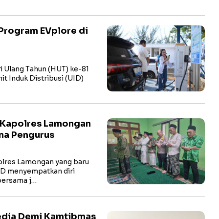
Program EVplore di
i Ulang Tahun (HUT) ke-81
t Induk Distribusi (UID)
 Kapolres Lamongan
ma Pengurus
res Lamongan yang baru
hD menyempatkan diri
bersama j…
Media Demi Kamtibmas