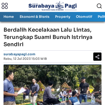
Home
Ekonomi & Bisnis
Property
Otomotif
Poli
Berdalih Kecelakaan Lalu Lintas,
Terungkap Suami Bunuh Istrinya
Sendiri
surabayapagi.com
Rabu, 12 Jul 2023 15:03 WIB