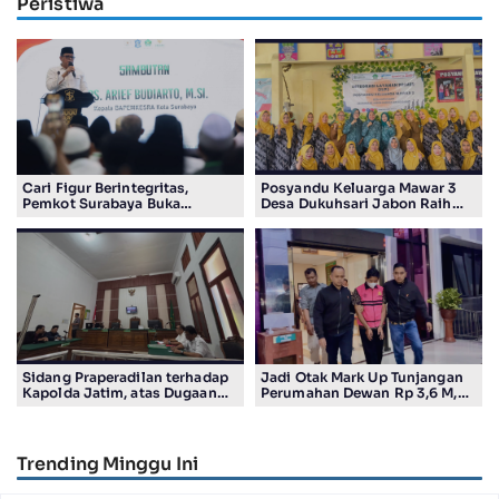
Peristiwa
Cari Figur Berintegritas,
Posyandu Keluarga Mawar 3
Pemkot Surabaya Buka
Desa Dukuhsari Jabon Raih
Pendaftaran Calon Pimpinan
Juara Harapan 1 Lomba
BAZNAS Periode 2026–2031
Posyandu Berprestasi Tingkat
Jawa Timur 2026
Sidang Praperadilan terhadap
Jadi Otak Mark Up Tunjangan
Kapolda Jatim, atas Dugaan
Perumahan Dewan Rp 3,6 M,
Salah Tahan Pimred Surabaya
Eks Ketua DPRD Ponorogo
Pagi Raditya M. Khadaffi
Sunarto Ditahan
Trending Minggu Ini