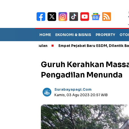
HOME
EKONOMI & BISNIS
PROPERTY
OTO
rtahan Dua Bulan
Empat Pejabat Baru ESDM, Dilantik Bahlil
Guruh Kerahkan Massa
Pengadilan Menunda
Surabayapagi.com
Kamis, 03 Agu 2023 20:51 WIB