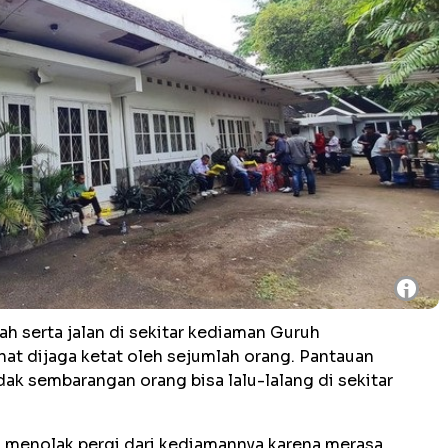
i
h serta jalan di sekitar kediaman Guruh
hat dijaga ketat oleh sejumlah orang. Pantauan
dak sembarangan orang bisa lalu-lalang di sekitar
i menolak pergi dari kediamannya karena merasa