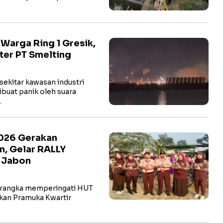
arga Ring 1 Gresik,
ter PT Smelting
ekitar kawasan industri
buat panik oleh suara
…
2026 Gerakan
n, Gelar RALLY
t Jabon
rangka memperingati HUT
kan Pramuka Kwartir