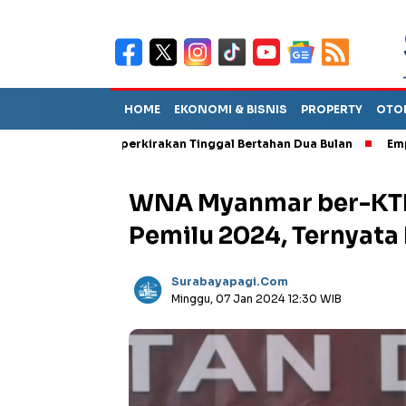
HOME
EKONOMI & BISNIS
PROPERTY
OTO
but TPA Diperkirakan Tinggal Bertahan Dua Bulan
Empat Pejaba
WNA Myanmar ber-KTP
Pemilu 2024, Ternyat
Surabayapagi.com
Minggu, 07 Jan 2024 12:30 WIB