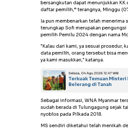
bersangkutan dapat menunjukkan KK 
daftar pemilih,” terangnya, Minggu (0
Ia pun membenarkan telah menerima su
terungkap Sofi merupakan pengungsi R
pemilih Pemilu 2024 dengan nama M
"Kalau dari kami, ya sesuai prosedur, 
data pemilih, orang tersebut bisa me
ya kami masukkan," katanya.
Selasa, 04 Agu 2026 12:47 WIB
Terkuak Temuan Misteri
Belerang di Tanah
Sebagai informasi, WNA Myanmar ter
sudah berada di Tulungagung sejak
t
nyoblos pada Pilkada 2018.
MS sendiri diketahui telah menikah d