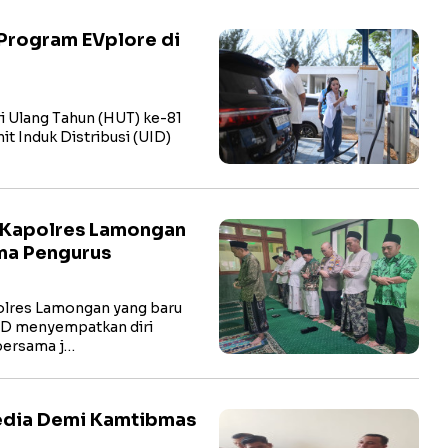
Program EVplore di
i Ulang Tahun (HUT) ke-81
t Induk Distribusi (UID)
 Kapolres Lamongan
ma Pengurus
res Lamongan yang baru
hD menyempatkan diri
bersama j…
Media Demi Kamtibmas