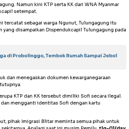
ngagung. Namun kini KTP serta KK dari WNA Myanmar
kcapil setempat.
ni tercatat sebagai warga Ngunut, Tulungagung itu
an yang disampaikan Dispendukcapil Tulungagung pada
rga di Probolinggo, Tembok Rumah Sampai Jebol
asuk dan menegaskan dokumen kewarganegaraan
tutupnya.
berupa KTP dan KK tersebut dimiliki Sofi secara ilegal.
 dan mengganti identitas Sofi dengan kartu
but, pihak Imigrasi Blitar meminta semua pihak untuk
sekitarnya. Apalagi saat ini musim Pemilu.
tlg-01/dsy