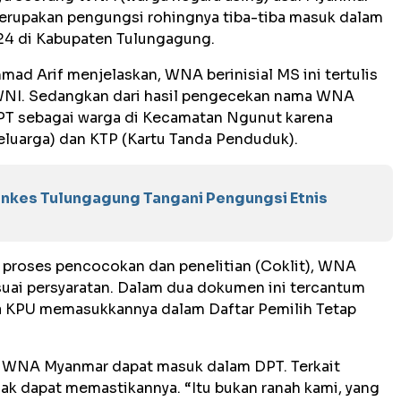
merupakan pengungsi rohingnya tiba-tiba masuk dalam
024 di Kabupaten Tulungagung.
d Arif menjelaskan, WNA berinisial MS ini tertulis
WNI. Sedangkan dari hasil pengecekan nama WNA
T sebagai warga di Kecamatan Ngunut karena
eluarga) dan KTP (Kartu Tanda Penduduk).
inkes Tulungagung Tangani Pengungsi Etnis
 proses pencocokan dan penelitian (Coklit), WNA
uai persyaratan. Dalam dua dokumen ini tercantum
 KPU memasukkannya dalam Daftar Pemilih Tetap
pa WNA Myanmar dapat masuk dalam DPT. Terkait
k dapat memastikannya. “Itu bukan ranah kami, yang