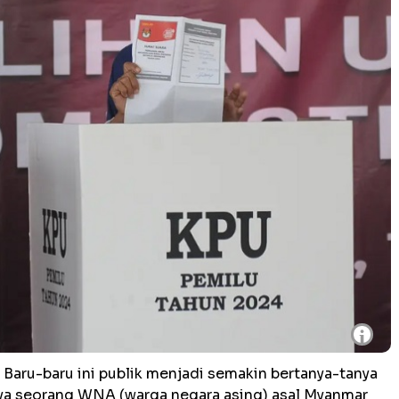
i
-
Baru-baru ini publik menjadi semakin bertanya-tanya
ya s
eorang WNA (warga negara asing) asal Myanmar