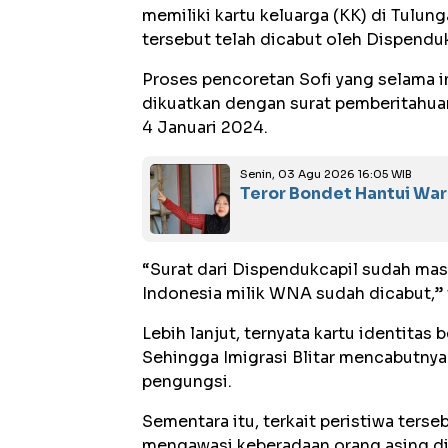
memiliki kartu keluarga (KK) di Tulu
tersebut telah dicabut oleh Dispendu
Proses pencoretan Sofi yang selama i
dikuatkan dengan surat pemberitahu
4 Januari 2024.
Senin, 03 Agu 2026 16:05 WIB
Teror Bondet Hantui Wa
“Surat dari Dispendukcapil sudah m
Indonesia milik WNA sudah dicabut,” 
Lebih lanjut, ternyata kartu identitas 
Sehingga Imigrasi Blitar mencabutnya
pengungsi.
Sementara itu, terkait peristiwa terse
mengawasi keberadaan orang asing di 