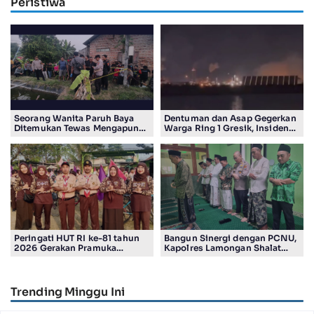
Peristiwa
Seorang Wanita Paruh Baya
Dentuman dan Asap Gegerkan
Ditemukan Tewas Mengapung
Warga Ring 1 Gresik, Insiden
di Kolam Ikan Koi
Diduga Terjadi di Smelter PT
Smelting
Peringati HUT RI ke-81 tahun
Bangun Sinergi dengan PCNU,
2026 Gerakan Pramuka
Kapolres Lamongan Shalat
Kwartir Ranting Jabon, Gelar
Ashar Berjamaah Bersama
RALLY HIKING, Trophy bergilir
Pengurus
Camat Jabon
Trending Minggu Ini