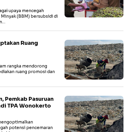
gai upaya mencegah
Minyak (BBM) bersubsidi di
en…
Ciptakan Ruang
lam rangka mendorong
diakan ruang promosi dan
n, Pemkab Pasuruan
ndi TPA Wonokerto
mengoptimalkan
cegah potensi pencemaran