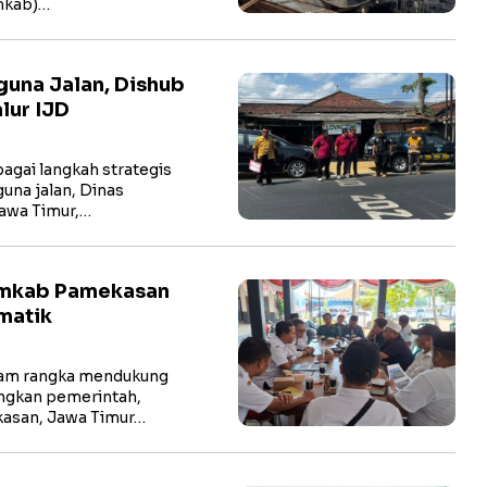
mkab)…
una Jalan, Dishub
lur IJD
gai langkah strategis
na jalan, Dinas
awa Timur,…
emkab Pamekasan
matik
am rangka mendukung
ngkan pemerintah,
asan, Jawa Timur…