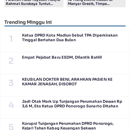
Rahmat Surabaya Tuntut
Manyar Gresik, Timpa
Pengembalian Tanah Wakaf di
Kendaraan Proyek dan
Pandigiling
Lumpuhkan Lalu Lintas
Trending Minggu Ini
Ketua DPRD Kota Madiun Sebut TPA Diperkirakan
1
Tinggal Bertahan Dua Bulan
Empat Pejabat Baru ESDM, Dilantik Bahlil
2
KEUSILAN DOKTER BENI, ARAHKAN PASIEN KE
3
KAMAR JENASAH, DISOROT
Jadi Otak Mark Up Tunjangan Perumahan Dewan Rp
4
3,6 M, Eks Ketua DPRD Ponorogo Sunarto Ditahan
Korupsi Tunjangan Perumahan DPRD Ponorogo,
5
Kejari Tahan Kabag Keuangan Sekwan