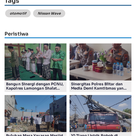
Tags
otomotif
Nissan Wave
Peristiwa
Bangun Sinergi dengan PCNU,
Sinergitas Polres Blitar dan
Kapolres Lamongan Shalat
Media Demi Kamtibmas yang
Ashar Berjamaah Bersama
Kondusif
Pengurus
Puluhan Masa Yayasan Masjid
10 Tiang Listrik Roboh di