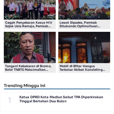
Cegah Penyebaran Kasus HIV
Lewat Sipades, Pemkab
Sejak Usia Remaja, Pemkab
Situbondo Optimalisasi
Sidoarjo Gencarkan Edukasi
Pengelolaan Aset di 132 Desa
Pelajar
Tangani Kebakaran di Bromo,
Mobil di Blitar Hangus
Balai TNBTS Maksimalkan
Terbakar Akibat Konsleting
‘Drone Water Spray’
Listrik, Kerugian Capai Rp200
Juta Lebih
Trending Minggu Ini
Ketua DPRD Kota Madiun Sebut TPA Diperkirakan
1
Tinggal Bertahan Dua Bulan