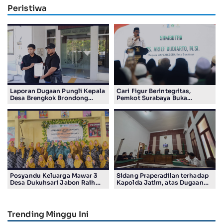
Peristiwa
Laporan Dugaan Pungli Kepala
Cari Figur Berintegritas,
Desa Brengkok Brondong
Pemkot Surabaya Buka
Resmi Diterima Kejari
Pendaftaran Calon Pimpinan
Lamongan
BAZNAS Periode 2026–2031
Posyandu Keluarga Mawar 3
Sidang Praperadilan terhadap
Desa Dukuhsari Jabon Raih
Kapolda Jatim, atas Dugaan
Juara Harapan 1 Lomba
Salah Tahan Pimred Surabaya
Posyandu Berprestasi Tingkat
Pagi Raditya M. Khadaffi
Jawa Timur 2026
Trending Minggu Ini