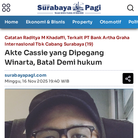
Home
Ekonomi & Bisnis
Property
Otomotif
Poli
Catatan Raditya M Khadaffi, Terkait PT Bank Artha Graha
Internasional Tbk Cabang Surabaya (19)
Akte Cassie yang Dipegang
Winarta, Batal Demi hukum
surabayapagi.com
Minggu, 16 Nov 2025 19:40 WIB