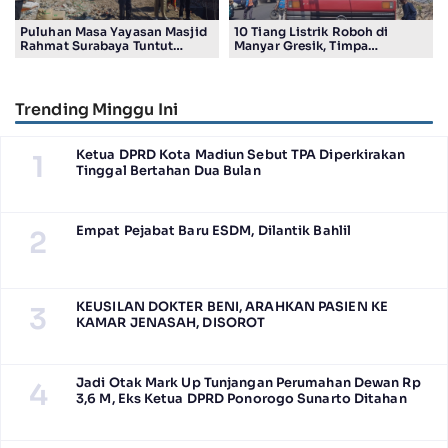
Puluhan Masa Yayasan Masjid
10 Tiang Listrik Roboh di
Rahmat Surabaya Tuntut
Manyar Gresik, Timpa
Pengembalian Tanah Wakaf di
Kendaraan Proyek dan
Pandigiling
Lumpuhkan Lalu Lintas
Trending Minggu Ini
Ketua DPRD Kota Madiun Sebut TPA Diperkirakan
1
Tinggal Bertahan Dua Bulan
Empat Pejabat Baru ESDM, Dilantik Bahlil
2
KEUSILAN DOKTER BENI, ARAHKAN PASIEN KE
3
KAMAR JENASAH, DISOROT
Jadi Otak Mark Up Tunjangan Perumahan Dewan Rp
4
3,6 M, Eks Ketua DPRD Ponorogo Sunarto Ditahan