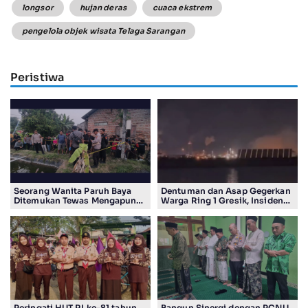
longsor
hujan deras
cuaca ekstrem
pengelola objek wisata Telaga Sarangan
Peristiwa
Seorang Wanita Paruh Baya
Dentuman dan Asap Gegerkan
Ditemukan Tewas Mengapung
Warga Ring 1 Gresik, Insiden
di Kolam Ikan Koi
Diduga Terjadi di Smelter PT
Smelting
Peringati HUT RI ke-81 tahun
Bangun Sinergi dengan PCNU,